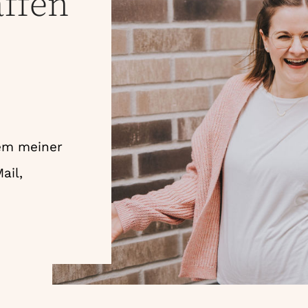
ffen
nem meiner
ail,