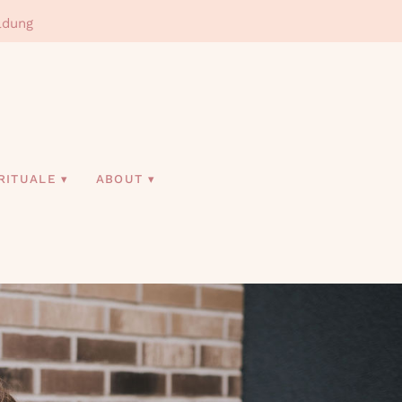
ldung
 RITUALE
ABOUT