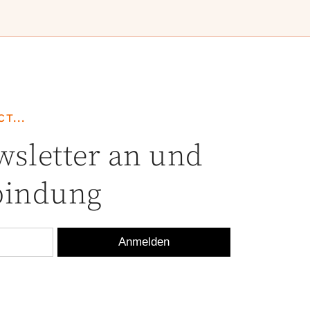
T...
sletter an und
rbindung