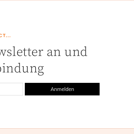
T...
sletter an und
rbindung